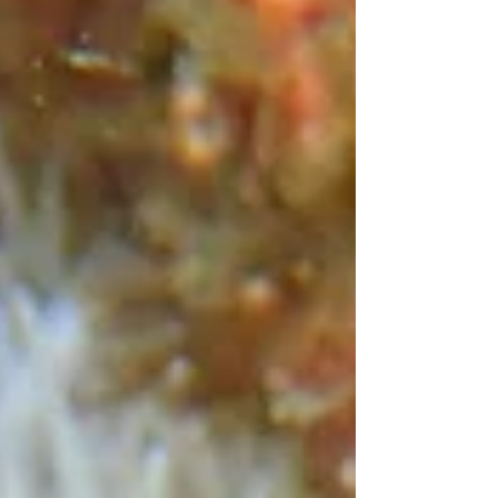
体色で砂に紛れていることが多いので、じっ
くり探すのがポイント。 その美しさと独特
のフォルムで、出会うとちょっと嬉しい生き
ものです。 一見地味な砂地ですが、こうし
た出会いが平沢の海の豊かさを感じさせてく
れます。 本日の海況 天気/ 晴れ 風/ 北東→南
西 風波/ なし うねり/ なし 透明度(平沢ビー
チ)/ 8～12m 透明度(淡島ボート)/ 10～15m 水
温(平沢ビーチ)/ 18℃ 水温(淡島ボート)/ 18℃
明日の予報 明日は南西の風、次第に風力ア
ップ、晴天の予報です。 ビーチダイビング
エリアは終日問題ないでしょう。