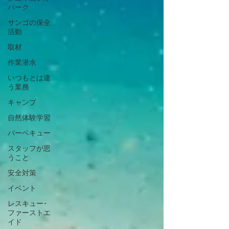
パーク
サンゴの保全
活動
取材
作業潜水
いつもとは違
う業務
キャンプ
自然体験学習
バーベキュー
スタッフが思
うこと
安全対策
イベント
レスキュー･
ファーストエ
イド