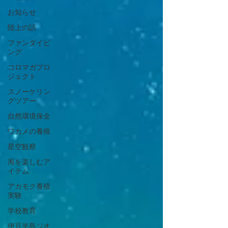
お知らせ
陸上の話
ファンダイビ
ング
コロマガプロ
ジェクト
スノーケリン
グツアー
自然環境保全
ワカメの養殖
星空観察
海を楽しむア
イテム
アカモク養殖
実験
学校教育
伊豆半島ジオ