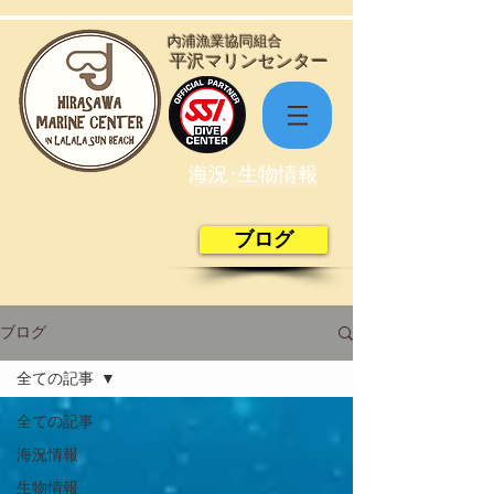
​内浦漁業協同組合
​平沢マリンセンター
海況･生物情報
ブログ
ブログ
全ての記事
全ての記事
海況情報
生物情報