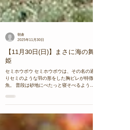
朝倉
2025年11月30日
【11月30日(日)】まさに海の舞
姫
セミホウボウ セミホウボウは、その名の通
りセミのような羽の形をした胸ビレが特徴の
魚。 普段は砂地にぺたっと寝そべるように
じっとしていますが、驚いたときや移動する
ときに大きな胸鰭を広げて移動します。 そ
の姿はまるで空を飛んでいるようにも見え、
まさに海の舞姫ですね。 普段は目立たない