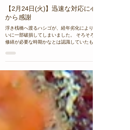
朝倉
2月24日
【2月24日(火)】迅速な対応に心
から感謝
浮き桟橋へ渡るハシゴが、経年劣化によりつ
いに一部破損してしまいました。 そろそろ
修繕が必要な時期かなとは認識していたもの
の、少し先延ばしにしすぎてしまったようで
す。 これ以上先延ばしにすると、利用者の
安全・安心に関して不安であることから、日
頃から懇意にしている業者さんに相談したと
ころ、「夕方頃になっちゃうけど、今日行き
ますよ」と嬉しい返答。 結局、日が暮れて
暗くなるまでかかりましたが、きっちりと溶
接し、当面は大丈夫な状態にしてくれて、ひ