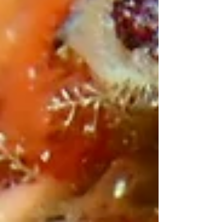
と安心です。 マリン施設にはつきものの緊
急事態ですが、こうして様々な方に支えられ
てなんとか運営できているのだと、改めて感
謝する一日となりました。 迅速な対応に心
から感謝です。 本日の海況 天気/ 晴れ→曇り
風/ 東→南西 風波/ なし うねり/ なし 透明度/
6～10m 水温/ 14～15℃ 明日の予報 明日は東
よりの風、雨の予報です。 明日は1日降られ
そうです。(T_T)