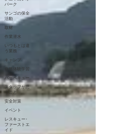
パーク
サンゴの保全
活動
取材
作業潜水
いつもとは違
う業務
キャンプ
自然体験学習
バーベキュー
スタッフが思
うこと
安全対策
イベント
レスキュー･
ファーストエ
イド