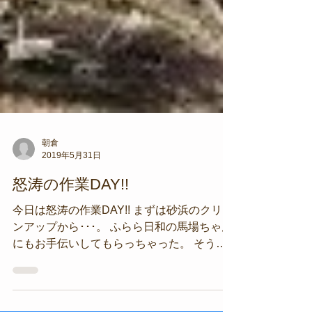
朝倉
2019年5月31日
怒涛の作業DAY!!
今日は怒涛の作業DAY!! まずは砂浜のクリー
ンアップから･･･。 ふらら日和の馬場ちゃん
にもお手伝いしてもらっちゃった。 そうこ
うしている中、伊豆半島ジオマリンクラブの
会長で、アクアティックプロの大西さんたち